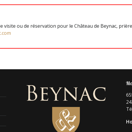
e visite ou de réservation pour le Château de Beynac, prière
c.com
Ma
65
24
Té
Ho