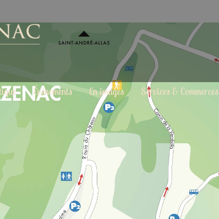
tique
Évènements
En images
Services & Commerces