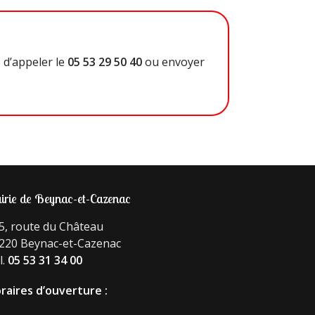
 d’appeler le
05 53 29 50 40
ou envoyer
irie de Beynac-et-Cazenac
5, route du Château
220 Beynac-et-Cazenac
l.
05 53 31 34 00
raires d’ouverture :