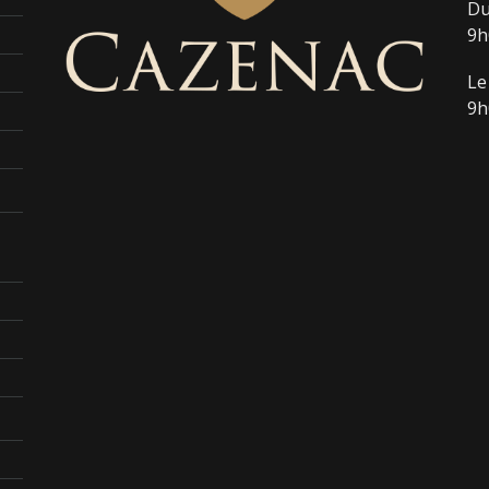
Du
9h
Le
9h