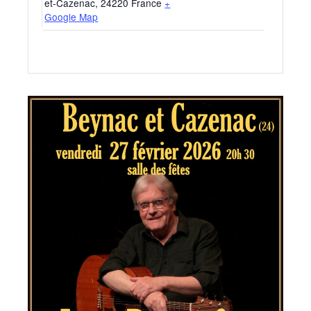
et-Cazenac
,
24220
France
+
Google Map