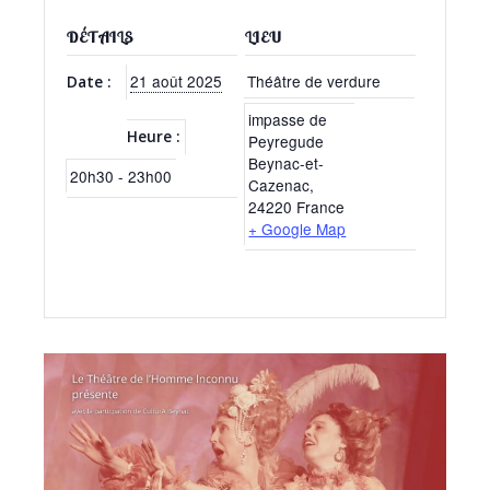
DÉTAILS
LIEU
21 août 2025
Théâtre de verdure
Date :
impasse de
Heure :
Peyregude
Beynac-et-
20h30 - 23h00
Cazenac
,
24220
France
+ Google Map