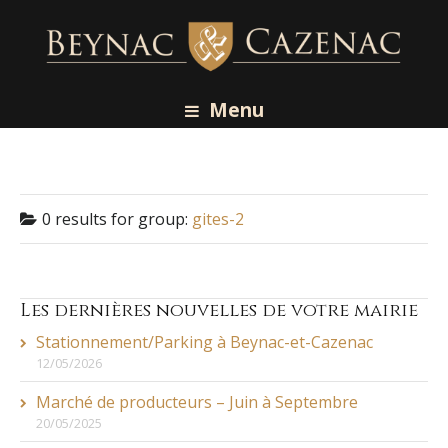
Menu
0 results for
group:
gites-2
Les dernières nouvelles de votre mairie
Stationnement/Parking à Beynac-et-Cazenac
12/05/2026
Marché de producteurs – Juin à Septembre
20/05/2025