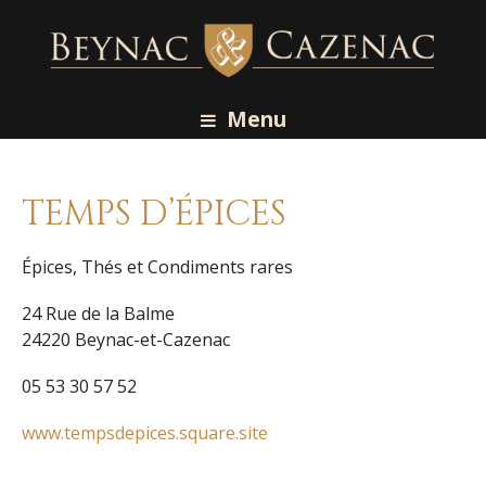
Menu
TEMPS D’ÉPICES
Épices, Thés et Condiments rares
24 Rue de la Balme
24220 Beynac-et-Cazenac
05 53 30 57 52
www.tempsdepices.square.site