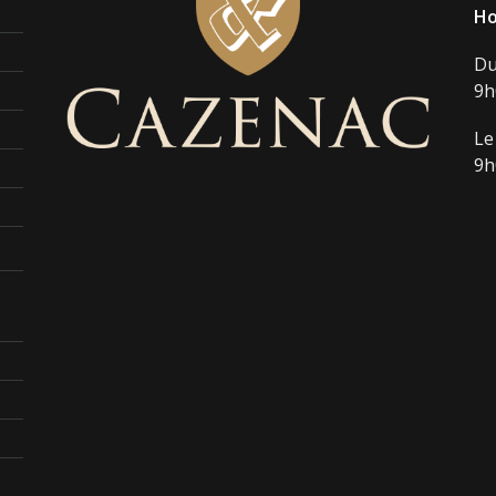
Ho
Du
9h
Le
9h