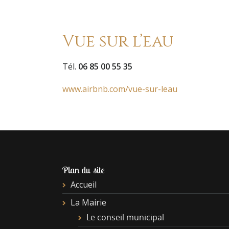
Vue sur l’eau
Tél.
06 85 00 55 35
www.airbnb.com/vue-sur-leau
Plan du site
Accueil
La Mairie
Le conseil municipal