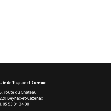
irie de Beynac-et-Cazenac
5, route du Château
220 Beynac-et-Cazenac
l.
05 53 31 34 00