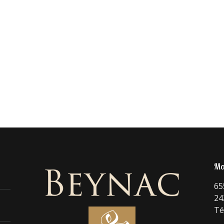
Ma
65
24
Té